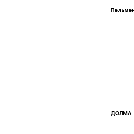
Пельме
ДОЛМА